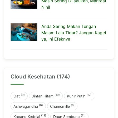
Masih Sering Dilakukan, Manfaat
Nihil
Anda Sering Makan Tengah
Malam Lalu Tidur? Jangan Kaget
ya, Ini Efeknya
Cloud Kesehatan (174)
(9)
(10)
(12)
Oat
Jintan Hitam
Kunir Putih
(6)
(8)
Ashwagandha
Chamomille
(18)
(11)
Kacang Kedelai
Daun Sembung