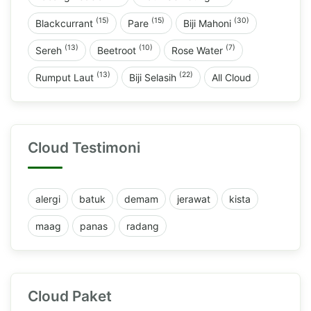
(15)
(15)
(30)
Blackcurrant
Pare
Biji Mahoni
(13)
(10)
(7)
Sereh
Beetroot
Rose Water
(13)
(22)
Rumput Laut
Biji Selasih
All Cloud
Cloud Testimoni
alergi
batuk
demam
jerawat
kista
maag
panas
radang
Cloud Paket