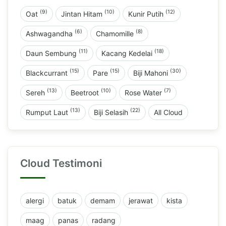
(9)
(10)
(12)
Oat
Jintan Hitam
Kunir Putih
(6)
(8)
Ashwagandha
Chamomille
(11)
(18)
Daun Sembung
Kacang Kedelai
(15)
(15)
(30)
Blackcurrant
Pare
Biji Mahoni
(13)
(10)
(7)
Sereh
Beetroot
Rose Water
(13)
(22)
Rumput Laut
Biji Selasih
All Cloud
Cloud Testimoni
alergi
batuk
demam
jerawat
kista
maag
panas
radang