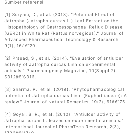
Sumber referensi:
[1] Suryani, D., et al. (2018). "Potential Effect of
Jatropha (Jatropha curcas L.) Leaf Extract on the
Histopathology of Gastroesophageal Reflux Disease
(GERD) in White Rat (Rattus norvegicus)." Journal of
Advanced Pharmaceutical Technology & Research,
9(1), 16â€“20.
[2] Prasad, S., et al. (2014). "Evaluation of antiulcer
activity of Jatropha curcas Linn on experimental
animals." Pharmacognosy Magazine, 10(Suppl 2),
S312â€“S316.
[3] Sharma, P., et al. (2019). "Phytopharmacological
potential of Jatropha curcas Linn. (Euphorbiaceae): A
review." Journal of Natural Remedies, 19(2), 61â€“75.
[4] Goyal, B. R., et al. (2010). "Antiulcer activity of
Jatropha curcas L. leaves on experimental animals."
International Journal of PharmTech Research, 2(3),
1736â€“1740.