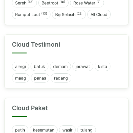
(13)
(10)
(7)
Sereh
Beetroot
Rose Water
(13)
(22)
Rumput Laut
Biji Selasih
All Cloud
Cloud Testimoni
alergi
batuk
demam
jerawat
kista
maag
panas
radang
Cloud Paket
putih
kesemutan
wasir
tulang