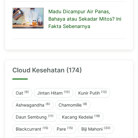
Madu Dicampur Air Panas,
Bahaya atau Sekadar Mitos? Ini
Fakta Sebenarnya
Cloud Kesehatan (174)
(9)
(10)
(12)
Oat
Jintan Hitam
Kunir Putih
(6)
(8)
Ashwagandha
Chamomille
(11)
(18)
Daun Sembung
Kacang Kedelai
(15)
(15)
(30)
Blackcurrant
Pare
Biji Mahoni