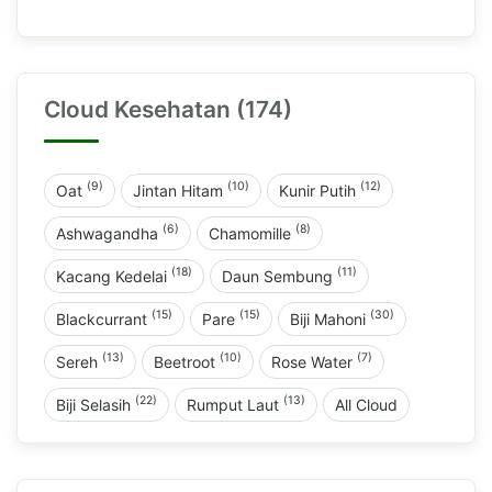
Cloud Kesehatan (174)
(9)
(10)
(12)
Oat
Jintan Hitam
Kunir Putih
(6)
(8)
Ashwagandha
Chamomille
(18)
(11)
Kacang Kedelai
Daun Sembung
(15)
(15)
(30)
Blackcurrant
Pare
Biji Mahoni
(13)
(10)
(7)
Sereh
Beetroot
Rose Water
(22)
(13)
Biji Selasih
Rumput Laut
All Cloud