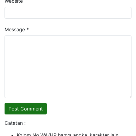
Website
Message *
Catatan :
Kolom No.WA/HP hanya angka, karakter lain