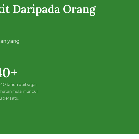
it Daripada Orang
gan yang
40+
a 40 tahun berbagai
hatan mulai muncul
u per satu.