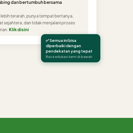
imbing dan bertumbuh bersama
r lebih terarah, punya tempat bertanya,
at sejahtera, dan tidak menjalani proses
rian.
Klik disini
✅ Semua ini bisa
diperbaiki dengan
pendekatan yang tepat
Baca edukasi kami di bawah