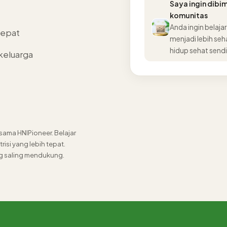
Saya ingin dib
komunitas
Anda ingin belaja
tepat
menjadi lebih seh
hidup sehat sendi
 keluarga
sama HNIPioneer. Belajar
isi yang lebih tepat.
 saling mendukung.