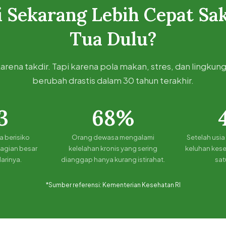
 Sekarang Lebih Cepat Sak
Tua Dulu?
arena takdir. Tapi karena pola makan, stres, dan lingkun
berubah drastis dalam 30 tahun terakhir.
 3
68%
 berisiko
Orang dewasa mengalami
Setelah usi
bagian besar
kelelahan kronis yang sering
keluhan kese
arinya.
dianggap hanya kurang istirahat.
sat
*Sumber referensi:
Kementerian Kesehatan RI