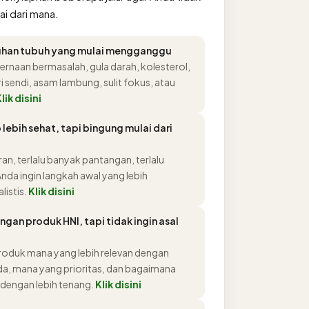
ai dari mana.
uhan tubuh yang mulai mengganggu
cernaan bermasalah, gula darah, kolesterol,
i sendi, asam lambung, sulit fokus, atau
lik disini
 lebih sehat, tapi bingung mulai dari
ran, terlalu banyak pantangan, terlalu
nda ingin langkah awal yang lebih
listis.
Klik disini
ngan produk HNI, tapi tidak ingin asal
produk mana yang lebih relevan dengan
da, mana yang prioritas, dan bagaimana
dengan lebih tenang.
Klik disini