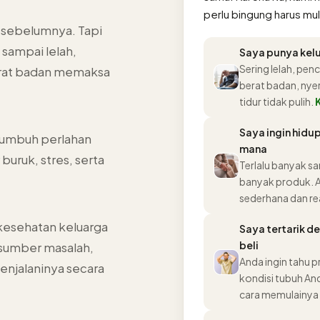
perlu bingung harus mul
h sebelumnya. Tapi
 sampai lelah,
Saya punya kel
Sering lelah, pen
berat badan memaksa
berat badan, nyer
tidur tidak pulih.
K
Saya ingin hidup
 tumbuh perlahan
mana
 buruk, stres, serta
Terlalu banyak sa
banyak produk. A
sederhana dan rea
kesehatan keluarga
Saya tertarik de
beli
sumber masalah,
Anda ingin tahu 
menjalaninya secara
kondisi tubuh An
cara memulainya 