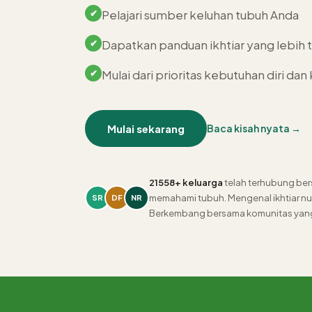
Pelajari sumber keluhan tubuh Anda
Dapatkan panduan ikhtiar yang lebih 
Mulai dari prioritas kebutuhan diri dan
Mulai sekarang
Baca kisah nyata →
21558+ keluarga
telah terhubung ber
memahami tubuh. Mengenal ikhtiar nutr
SR
DF
NR
Berkembang bersama komunitas yang