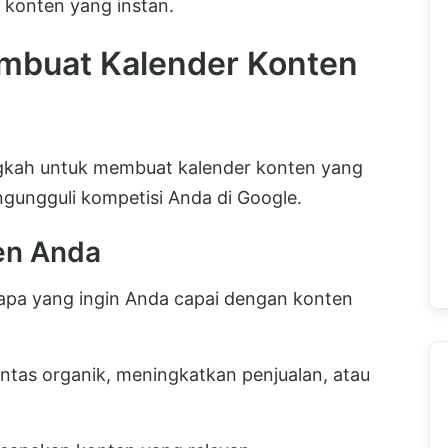
 konten yang instan.
mbuat Kalender Konten
ngkah untuk membuat kalender konten yang
ungguli kompetisi Anda di Google.
ten Anda
pa yang ingin Anda capai dengan konten
intas organik, meningkatkan penjualan, atau