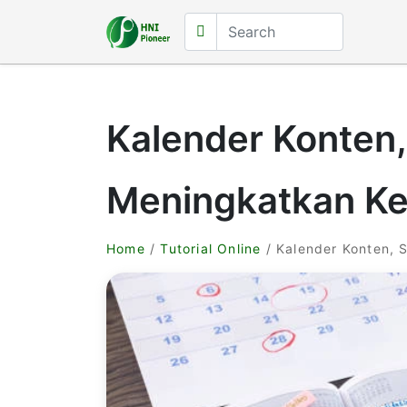
Kalender Konten
Meningkatkan Ke
Home
/
Tutorial Online
/ Kalender Konten, 