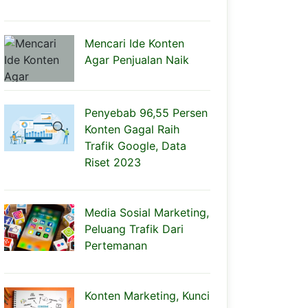
Mencari Ide Konten
Agar Penjualan Naik
Penyebab 96,55 Persen
Konten Gagal Raih
Trafik Google, Data
Riset 2023
Media Sosial Marketing,
Peluang Trafik Dari
Pertemanan
Konten Marketing, Kunci