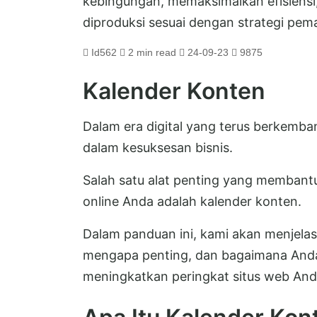
kebingungan, memaksimalkan efisiens
diproduksi sesuai dengan strategi pem
Id562
2 min read
24-09-23
9875
Kalender Konten
Dalam era digital yang terus berkemba
dalam kesuksesan bisnis.
Salah satu alat penting yang memban
online Anda adalah kalender konten.
Dalam panduan ini, kami akan menjelask
mengapa penting, dan bagaimana Anda
meningkatkan peringkat situs web And