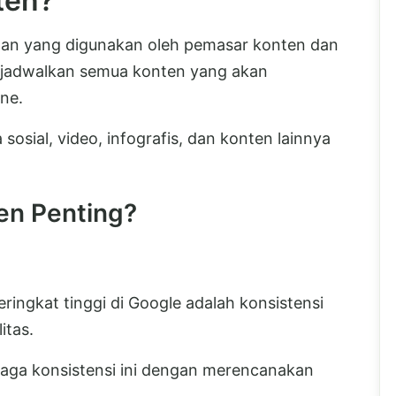
ten?
aan yang digunakan oleh pemasar konten dan
njadwalkan semua konten yang akan
ine.
 sosial, video, infografis, dan konten lainnya
en Penting?
ringkat tinggi di Google adalah konsistensi
itas.
ga konsistensi ini dengan merencanakan