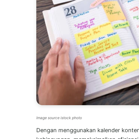
Image source istock photo
Dengan menggunakan kalender konten 