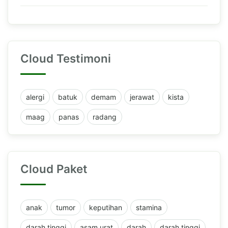
Cloud Testimoni
alergi
batuk
demam
jerawat
kista
maag
panas
radang
Cloud Paket
anak
tumor
keputihan
stamina
darah tinggi
asam urat
darah
darah tinggi