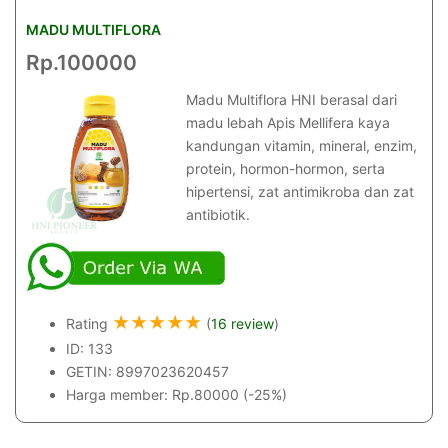
MADU MULTIFLORA
Rp.100000
Madu Multiflora HNI berasal dari
madu lebah Apis Mellifera kaya
kandungan vitamin, mineral, enzim,
protein, hormon-hormon, serta
hipertensi, zat antimikroba dan zat
antibiotik.
★
★
★
★
★
Rating
(
16 review
)
ID: 133
GETIN: 8997023620457
Harga member: Rp.80000 (-25%)