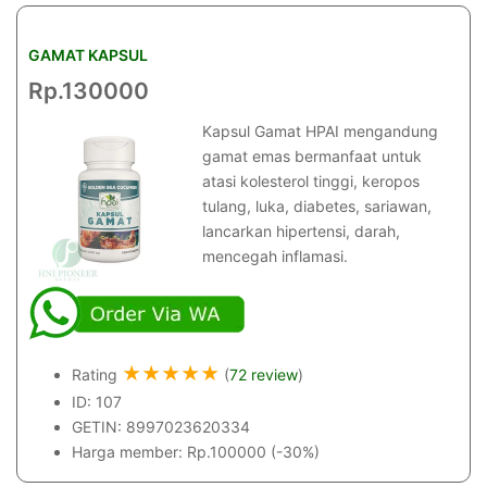
GAMAT KAPSUL
Rp.130000
Kapsul Gamat HPAI mengandung
gamat emas bermanfaat untuk
atasi kolesterol tinggi, keropos
tulang, luka, diabetes, sariawan,
lancarkan hipertensi, darah,
mencegah inflamasi.
★
★
★
★
★
Rating
(
72 review
)
ID: 107
GETIN: 8997023620334
Harga member: Rp.100000 (-30%)