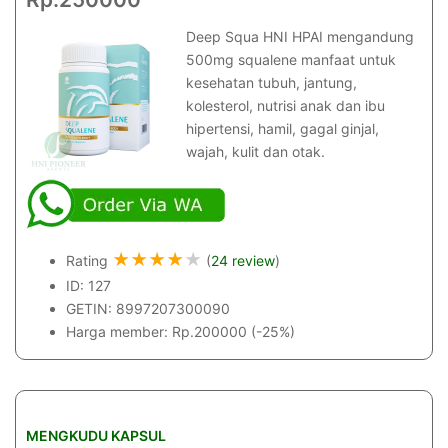
Deep Squa HNI HPAI mengandung
500mg squalene manfaat untuk
kesehatan tubuh, jantung,
kolesterol, nutrisi anak dan ibu
hipertensi, hamil, gagal ginjal,
wajah, kulit dan otak.
★
★
★
★
★
Rating
(
24 review
)
ID: 127
GETIN: 8997207300090
Harga member: Rp.200000 (-25%)
MENGKUDU KAPSUL