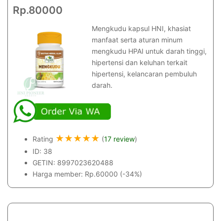
Rp.80000
Mengkudu kapsul HNI, khasiat
manfaat serta aturan minum
mengkudu HPAI untuk darah tinggi,
hipertensi dan keluhan terkait
hipertensi, kelancaran pembuluh
darah.
★
★
★
★
★
Rating
(
17 review
)
ID: 38
GETIN: 8997023620488
Harga member: Rp.60000 (-34%)