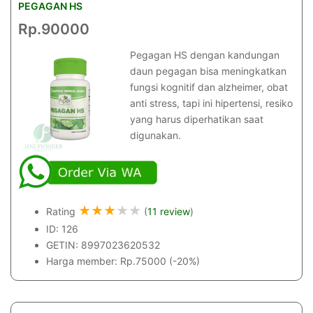
PEGAGAN HS
Rp.90000
Pegagan HS dengan kandungan
daun pegagan bisa meningkatkan
fungsi kognitif dan alzheimer, obat
anti stress, tapi ini hipertensi, resiko
yang harus diperhatikan saat
digunakan.
★
★
★
★
★
Rating
(
11 review
)
ID: 126
GETIN: 8997023620532
Harga member: Rp.75000 (-20%)