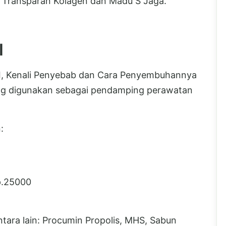
 Transparan Kolagen dan Madu S Jaga.
I
AI, Kenali Penyebab dan Cara Penyembuhannya
g digunakan sebagai pendamping perawatan
:
.25000
ntara lain: Procumin Propolis, MHS, Sabun