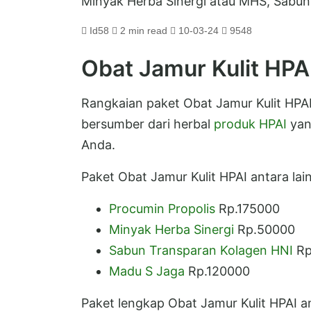
Minyak Herba Sinergi atau MHS, Sabun
Id58
2 min read
10-03-24
9548
Obat Jamur Kulit HPA
Rangkaian paket Obat Jamur Kulit HP
bersumber dari herbal
produk HPAI
yan
Anda.
Paket Obat Jamur Kulit HPAI antara lain
Procumin Propolis
Rp.175000
Minyak Herba Sinergi
Rp.50000
Sabun Transparan Kolagen HNI
Rp
Madu S Jaga
Rp.120000
Paket lengkap Obat Jamur Kulit HPAI a