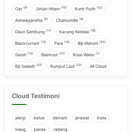
(9)
(10)
(12)
Oat
Jintan Hitam
Kunir Putih
(6)
(8)
Ashwagandha
Chamomille
(11)
(18)
Daun Sembung
Kacang Kedelai
(15)
(15)
(30)
Blackcurrant
Pare
Biji Mahoni
(13)
(10)
(7)
Sereh
Beetroot
Rose Water
(22)
(13)
Biji Selasih
Rumput Laut
All Cloud
Cloud Testimoni
alergi
batuk
demam
jerawat
kista
maag
panas
radang