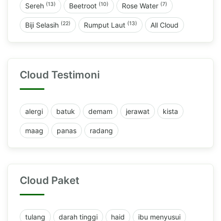
(13)
(10)
(7)
Sereh
Beetroot
Rose Water
(22)
(13)
Biji Selasih
Rumput Laut
All Cloud
Cloud Testimoni
alergi
batuk
demam
jerawat
kista
maag
panas
radang
Cloud Paket
tulang
darah tinggi
haid
ibu menyusui