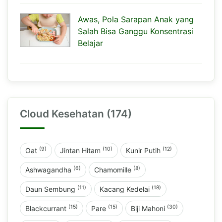
Awas, Pola Sarapan Anak yang
Salah Bisa Ganggu Konsentrasi
Belajar
Cloud Kesehatan (174)
(9)
(10)
(12)
Oat
Jintan Hitam
Kunir Putih
(6)
(8)
Ashwagandha
Chamomille
(11)
(18)
Daun Sembung
Kacang Kedelai
(15)
(15)
(30)
Blackcurrant
Pare
Biji Mahoni