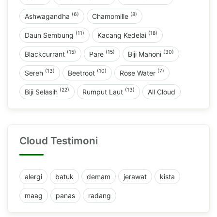
(6)
(8)
Ashwagandha
Chamomille
(11)
(18)
Daun Sembung
Kacang Kedelai
(15)
(15)
(30)
Blackcurrant
Pare
Biji Mahoni
(13)
(10)
(7)
Sereh
Beetroot
Rose Water
(22)
(13)
Biji Selasih
Rumput Laut
All Cloud
Cloud Testimoni
alergi
batuk
demam
jerawat
kista
maag
panas
radang