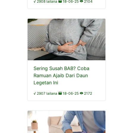
√ 2908 lailana
18-06-25
2104
Sering Susah BAB? Coba
Ramuan Ajaib Dari Daun
Legetan Ini
√ 2907 lailana
18-06-25
2172