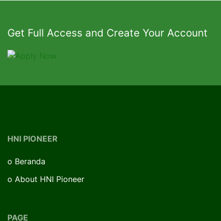
Get Full Access and Create Your Account
HNI PIONEER
o
Beranda
o
About HNI Pioneer
PAGE