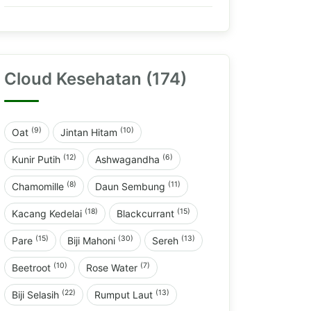
Cloud Kesehatan (174)
(9)
(10)
Oat
Jintan Hitam
(12)
(6)
Kunir Putih
Ashwagandha
(8)
(11)
Chamomille
Daun Sembung
(18)
(15)
Kacang Kedelai
Blackcurrant
(15)
(30)
(13)
Pare
Biji Mahoni
Sereh
(10)
(7)
Beetroot
Rose Water
(22)
(13)
Biji Selasih
Rumput Laut