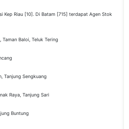
i Kep Riau [10]. Di Batam [715] terdapat Agen Stok
, Taman Baloi, Teluk Tering
Uncang
h, Tanjung Sengkuang
nak Raya, Tanjung Sari
njung Buntung