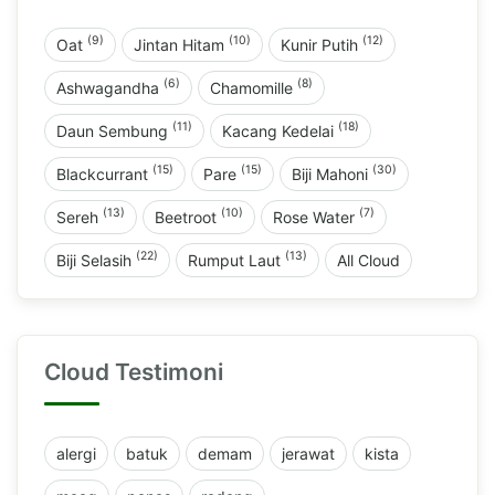
(9)
(10)
(12)
Oat
Jintan Hitam
Kunir Putih
(6)
(8)
Ashwagandha
Chamomille
(11)
(18)
Daun Sembung
Kacang Kedelai
(15)
(15)
(30)
Blackcurrant
Pare
Biji Mahoni
(13)
(10)
(7)
Sereh
Beetroot
Rose Water
(22)
(13)
Biji Selasih
Rumput Laut
All Cloud
Cloud Testimoni
alergi
batuk
demam
jerawat
kista