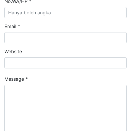
No.WA/HP *
Email *
Website
Message *