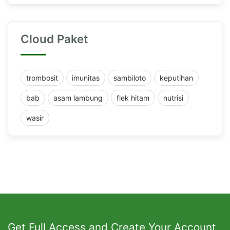
Cloud Paket
trombosit
imunitas
sambiloto
keputihan
bab
asam lambung
flek hitam
nutrisi
wasir
Get Full Access and Create Your Account