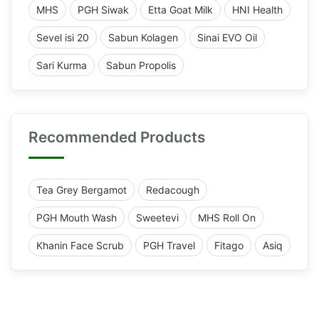
MHS
PGH Siwak
Etta Goat Milk
HNI Health
Sevel isi 20
Sabun Kolagen
Sinai EVO Oil
Sari Kurma
Sabun Propolis
Recommended Products
Tea Grey Bergamot
Redacough
PGH Mouth Wash
Sweetevi
MHS Roll On
Khanin Face Scrub
PGH Travel
Fitago
Asiq