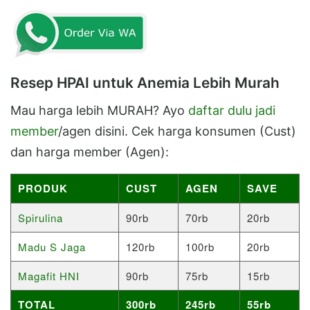
Resep HPAI untuk Anemia Lebih Murah
Mau harga lebih MURAH? Ayo
daftar dulu jadi
member
/agen disini. Cek harga konsumen (Cust)
dan harga member (Agen):
PRODUK
CUST
AGEN
SAVE
Spirulina
90rb
70rb
20rb
Madu S Jaga
120rb
100rb
20rb
Magafit HNI
90rb
75rb
15rb
TOTAL
300rb
245rb
55rb