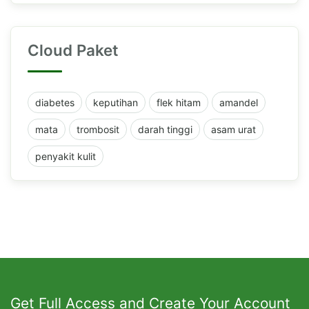
Cloud Paket
diabetes
keputihan
flek hitam
amandel
mata
trombosit
darah tinggi
asam urat
penyakit kulit
Get Full Access and Create Your Account