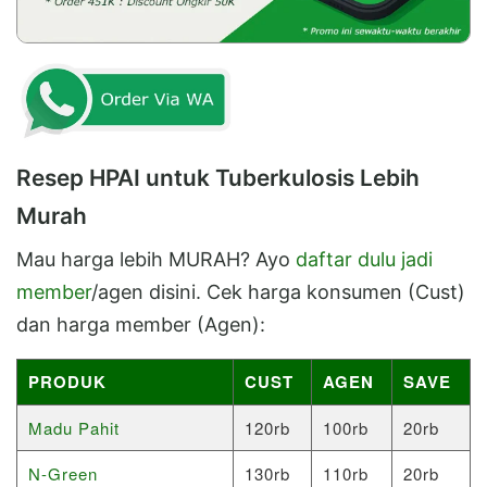
Resep HPAI untuk Tuberkulosis Lebih
Murah
Mau harga lebih MURAH? Ayo
daftar dulu jadi
member
/agen disini. Cek harga konsumen (Cust)
dan harga member (Agen):
PRODUK
CUST
AGEN
SAVE
Madu Pahit
120rb
100rb
20rb
N-Green
130rb
110rb
20rb