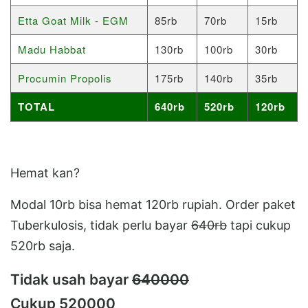
Etta Goat Milk - EGM
85rb
70rb
15rb
Madu Habbat
130rb
100rb
30rb
Procumin Propolis
175rb
140rb
35rb
TOTAL
640rb
520rb
120rb
Hemat kan?
Modal 10rb bisa hemat 120rb rupiah. Order paket
Tuberkulosis, tidak perlu bayar
640rb
tapi cukup
520rb saja.
Tidak usah bayar
640000
Cukup 520000