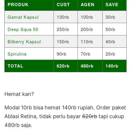
PRODUK
CUST
AGEN
SAVE
Gamat Kapsul
130rb
100rb
30rb
Deep Squa 50
250rb
200rb
50rb
Bilberry Kapsul
150rb
110rb
40rb
Spirulina
90rb
70rb
20rb
TOTAL
620rb
480rb
140rb
Hemat kan?
Modal 10rb bisa hemat 140rb rupiah. Order paket
Ablasi Retina, tidak perlu bayar
620rb
tapi cukup
480rb saja.