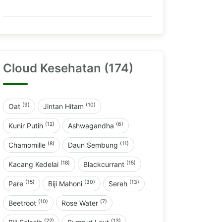
Cloud Kesehatan (174)
(9)
(10)
Oat
Jintan Hitam
(12)
(6)
Kunir Putih
Ashwagandha
(8)
(11)
Chamomille
Daun Sembung
(18)
(15)
Kacang Kedelai
Blackcurrant
(15)
(30)
(13)
Pare
Biji Mahoni
Sereh
(10)
(7)
Beetroot
Rose Water
(22)
(13)