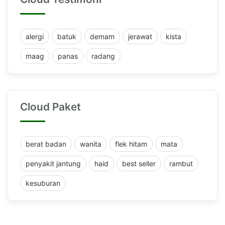
alergi
batuk
demam
jerawat
kista
maag
panas
radang
Cloud Paket
berat badan
wanita
flek hitam
mata
penyakit jantung
haid
best seller
rambut
kesuburan