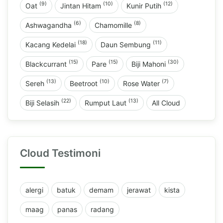
(9)
(10)
(12)
Oat
Jintan Hitam
Kunir Putih
(6)
(8)
Ashwagandha
Chamomille
(18)
(11)
Kacang Kedelai
Daun Sembung
(15)
(15)
(30)
Blackcurrant
Pare
Biji Mahoni
(13)
(10)
(7)
Sereh
Beetroot
Rose Water
(22)
(13)
Biji Selasih
Rumput Laut
All Cloud
Cloud Testimoni
alergi
batuk
demam
jerawat
kista
maag
panas
radang