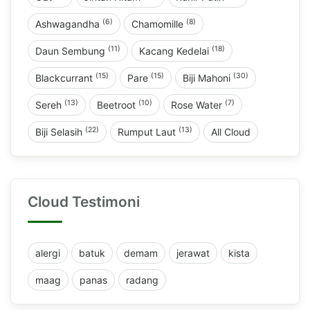
(6)
(8)
Ashwagandha
Chamomille
(11)
(18)
Daun Sembung
Kacang Kedelai
(15)
(15)
(30)
Blackcurrant
Pare
Biji Mahoni
(13)
(10)
(7)
Sereh
Beetroot
Rose Water
(22)
(13)
Biji Selasih
Rumput Laut
All Cloud
Cloud Testimoni
alergi
batuk
demam
jerawat
kista
maag
panas
radang