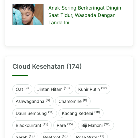
Anak Sering Berkeringat Dingin
Saat Tidur, Waspada Dengan
Tanda Ini
Cloud Kesehatan (174)
(9)
(10)
(12)
Oat
Jintan Hitam
Kunir Putih
(6)
(8)
Ashwagandha
Chamomille
(11)
(18)
Daun Sembung
Kacang Kedelai
(15)
(15)
(30)
Blackcurrant
Pare
Biji Mahoni
(13)
(10)
(7)
Sereh
Beetroot
Rose Water