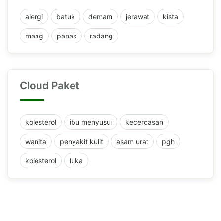
alergi
batuk
demam
jerawat
kista
maag
panas
radang
Cloud Paket
kolesterol
ibu menyusui
kecerdasan
wanita
penyakit kulit
asam urat
pgh
kolesterol
luka