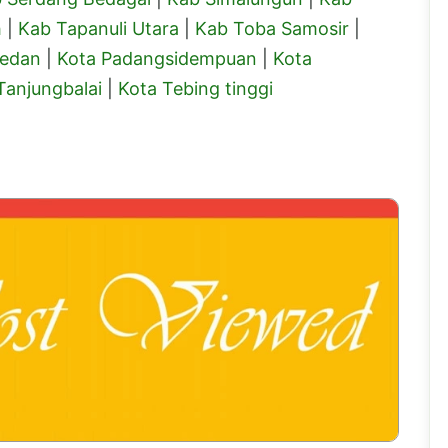
h
|
Kab Tapanuli Utara
|
Kab Toba Samosir
|
Medan
|
Kota Padangsidempuan
|
Kota
Tanjungbalai
|
Kota Tebing tinggi