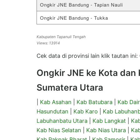
Ongkir JNE Bandung - Tapian Nauli
Ongkir JNE Bandung - Tukka
Kabupaten Tapanuli Tengah
Views: 13914
Cek data di provinsi lain klik tautan ini:
Ongkir JNE ke Kota dan K
Sumatera Utara
|
Kab Asahan
|
Kab Batubara
|
Kab Dair
Hasundutan
|
Kab Karo
|
Kab Labuhan
Labuhanbatu Utara
|
Kab Langkat
|
Kab
Kab Nias Selatan
|
Kab Nias Utara
|
Ka
Kab Pakpak Bharat
|
Kab Samosir
|
Kab