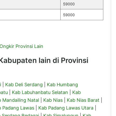
59000
59000
Ongkir Provinsi Lain
abupaten lain di Provinsi
i
|
Kab Deli Serdang
|
Kab Humbang
batu
|
Kab Labuhanbatu Selatan
|
Kab
 Mandailing Natal
|
Kab Nias
|
Kab Nias Barat
|
b Padang Lawas
|
Kab Padang Lawas Utara
|
 Serdang Bedagai
|
Kab Simalungun
|
Kab