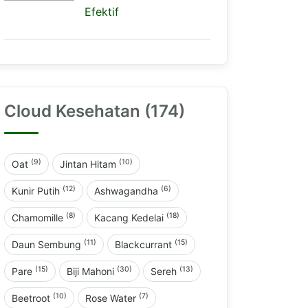
Efektif
Cloud Kesehatan (174)
(9)
(10)
Oat
Jintan Hitam
(12)
(6)
Kunir Putih
Ashwagandha
(8)
(18)
Chamomille
Kacang Kedelai
(11)
(15)
Daun Sembung
Blackcurrant
(15)
(30)
(13)
Pare
Biji Mahoni
Sereh
(10)
(7)
Beetroot
Rose Water