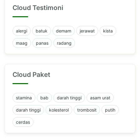
Cloud Testimoni
alergi
batuk
demam
jerawat
kista
maag
panas
radang
Cloud Paket
stamina
bab
darah tinggi
asam urat
darah tinggi
kolesterol
trombosit
putih
cerdas