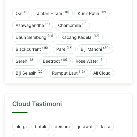
(9)
(10)
(12)
Oat
Jintan Hitam
Kunir Putih
(6)
(8)
Ashwagandha
Chamomille
(11)
(18)
Daun Sembung
Kacang Kedelai
(15)
(15)
(30)
Blackcurrant
Pare
Biji Mahoni
(13)
(10)
(7)
Sereh
Beetroot
Rose Water
(22)
(13)
Biji Selasih
Rumput Laut
All Cloud
Cloud Testimoni
alergi
batuk
demam
jerawat
kista