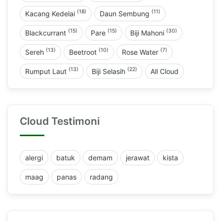
(18)
(11)
Kacang Kedelai
Daun Sembung
(15)
(15)
(30)
Blackcurrant
Pare
Biji Mahoni
(13)
(10)
(7)
Sereh
Beetroot
Rose Water
(13)
(22)
Rumput Laut
Biji Selasih
All Cloud
Cloud Testimoni
alergi
batuk
demam
jerawat
kista
maag
panas
radang