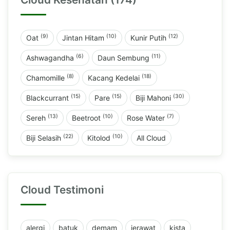
(9)
(10)
(12)
Oat
Jintan Hitam
Kunir Putih
(6)
(11)
Ashwagandha
Daun Sembung
(8)
(18)
Chamomille
Kacang Kedelai
(15)
(15)
(30)
Blackcurrant
Pare
Biji Mahoni
(13)
(10)
(7)
Sereh
Beetroot
Rose Water
(22)
(10)
Biji Selasih
Kitolod
All Cloud
Cloud Testimoni
alergi
batuk
demam
jerawat
kista