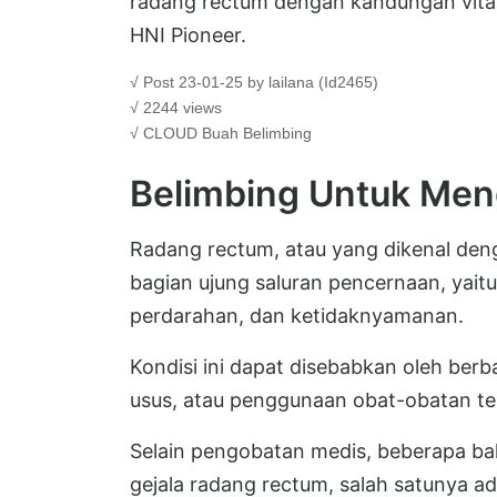
radang rectum dengan kandungan vitamin
HNI Pioneer.
√ Post 23-01-25 by lailana (Id2465)
√ 2244 views
√ CLOUD
Buah Belimbing
Belimbing Untuk Men
Radang rectum, atau yang dikenal deng
bagian ujung saluran pencernaan, yait
perdarahan, dan ketidaknyamanan.
Kondisi ini dapat disebabkan oleh berba
usus, atau penggunaan obat-obatan te
Selain pengobatan medis, beberapa b
gejala radang rectum, salah satunya ad