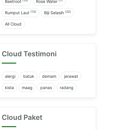
(10)
(7)
Beetroot
Rose Water
(13)
(22)
Rumput Laut
Biji Selasih
All Cloud
Cloud Testimoni
alergi
batuk
demam
jerawat
kista
maag
panas
radang
Cloud Paket