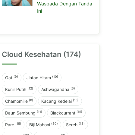
Waspada Dengan Tanda
Ini
Cloud Kesehatan (174)
(9)
(10)
Oat
Jintan Hitam
(12)
(6)
Kunir Putih
Ashwagandha
(8)
(18)
Chamomille
Kacang Kedelai
(11)
(15)
Daun Sembung
Blackcurrant
(15)
(30)
(13)
Pare
Biji Mahoni
Sereh