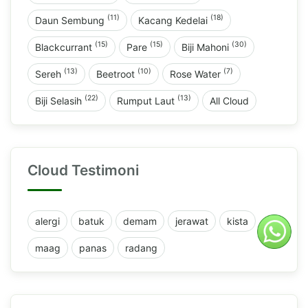
(11)
(18)
Daun Sembung
Kacang Kedelai
(15)
(15)
(30)
Blackcurrant
Pare
Biji Mahoni
(13)
(10)
(7)
Sereh
Beetroot
Rose Water
(22)
(13)
Biji Selasih
Rumput Laut
All Cloud
Cloud Testimoni
alergi
batuk
demam
jerawat
kista
maag
panas
radang