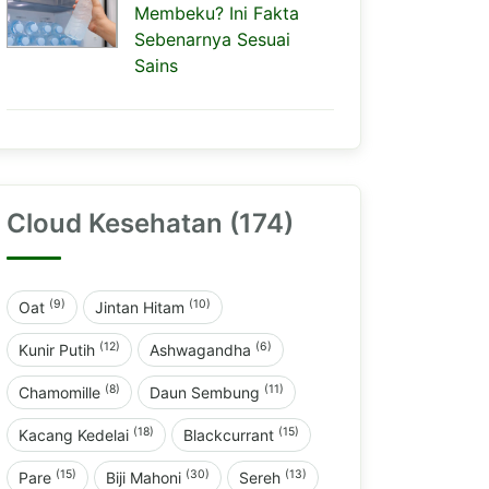
Membeku? Ini Fakta
Sebenarnya Sesuai
Sains
Cloud Kesehatan (174)
(9)
(10)
Oat
Jintan Hitam
(12)
(6)
Kunir Putih
Ashwagandha
(8)
(11)
Chamomille
Daun Sembung
(18)
(15)
Kacang Kedelai
Blackcurrant
(15)
(30)
(13)
Pare
Biji Mahoni
Sereh