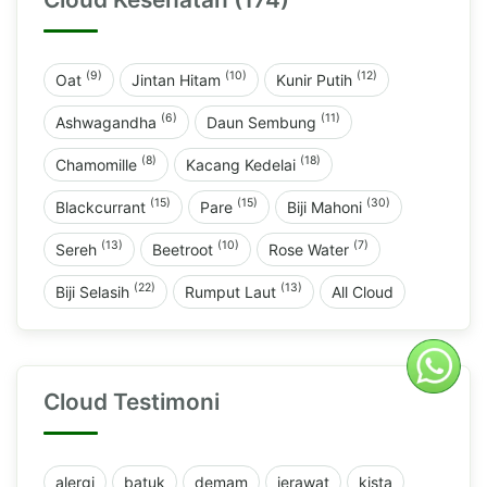
(9)
(10)
(12)
Oat
Jintan Hitam
Kunir Putih
(6)
(11)
Ashwagandha
Daun Sembung
(8)
(18)
Chamomille
Kacang Kedelai
(15)
(15)
(30)
Blackcurrant
Pare
Biji Mahoni
(13)
(10)
(7)
Sereh
Beetroot
Rose Water
(22)
(13)
Biji Selasih
Rumput Laut
All Cloud
Cloud Testimoni
alergi
batuk
demam
jerawat
kista