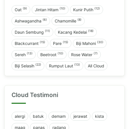
(9)
(10)
(12)
Oat
Jintan Hitam
Kunir Putih
(6)
(8)
Ashwagandha
Chamomille
(11)
(18)
Daun Sembung
Kacang Kedelai
(15)
(15)
(30)
Blackcurrant
Pare
Biji Mahoni
(13)
(10)
(7)
Sereh
Beetroot
Rose Water
(22)
(13)
Biji Selasih
Rumput Laut
All Cloud
Cloud Testimoni
alergi
batuk
demam
jerawat
kista
maag
panas
radang