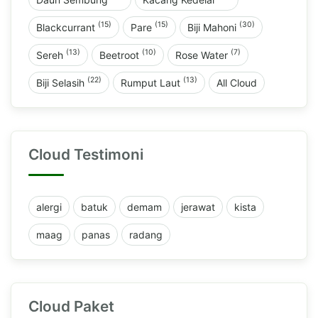
(15)
(15)
(30)
Blackcurrant
Pare
Biji Mahoni
(13)
(10)
(7)
Sereh
Beetroot
Rose Water
(22)
(13)
Biji Selasih
Rumput Laut
All Cloud
Cloud Testimoni
alergi
batuk
demam
jerawat
kista
maag
panas
radang
Cloud Paket