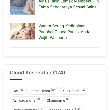
Air Es Bikin Lemak Membeku? Ini
Fakta Sebenarnya Sesuai Sains
Wanita Sering Kedinginan
Padahal Cuaca Panas, Anda
Wajib Waspada
Cloud Kesehatan (174)
(9)
(10)
(12)
Oat
Jintan Hitam
Kunir Putih
(6)
(8)
Ashwagandha
Chamomille
(11)
(18)
Daun Sembung
Kacang Kedelai