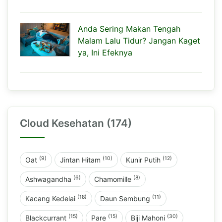
Anda Sering Makan Tengah
Malam Lalu Tidur? Jangan Kaget
ya, Ini Efeknya
Cloud Kesehatan (174)
(9)
(10)
(12)
Oat
Jintan Hitam
Kunir Putih
(6)
(8)
Ashwagandha
Chamomille
(18)
(11)
Kacang Kedelai
Daun Sembung
(15)
(15)
(30)
Blackcurrant
Pare
Biji Mahoni