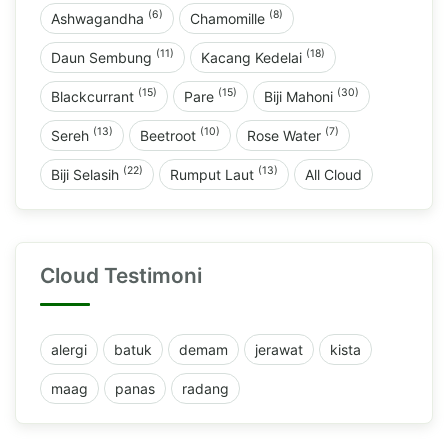
(6)
(8)
Ashwagandha
Chamomille
(11)
(18)
Daun Sembung
Kacang Kedelai
(15)
(15)
(30)
Blackcurrant
Pare
Biji Mahoni
(13)
(10)
(7)
Sereh
Beetroot
Rose Water
(22)
(13)
Biji Selasih
Rumput Laut
All Cloud
Cloud Testimoni
alergi
batuk
demam
jerawat
kista
maag
panas
radang