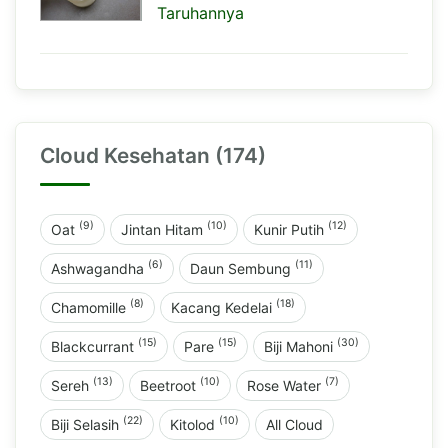
Taruhannya
Cloud Kesehatan (174)
(9)
(10)
(12)
Oat
Jintan Hitam
Kunir Putih
(6)
(11)
Ashwagandha
Daun Sembung
(8)
(18)
Chamomille
Kacang Kedelai
(15)
(15)
(30)
Blackcurrant
Pare
Biji Mahoni
(13)
(10)
(7)
Sereh
Beetroot
Rose Water
(22)
(10)
Biji Selasih
Kitolod
All Cloud