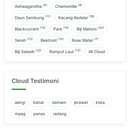
(6)
(8)
Ashwagandha
Chamomille
(11)
(18)
Daun Sembung
Kacang Kedelai
(15)
(15)
(30)
Blackcurrant
Pare
Biji Mahoni
(13)
(10)
(7)
Sereh
Beetroot
Rose Water
(22)
(13)
Biji Selasih
Rumput Laut
All Cloud
Cloud Testimoni
alergi
batuk
demam
jerawat
kista
maag
panas
radang