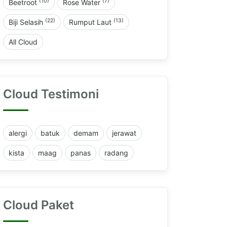
(10)
(7)
Beetroot
Rose Water
(22)
(13)
Biji Selasih
Rumput Laut
All Cloud
Cloud Testimoni
alergi
batuk
demam
jerawat
kista
maag
panas
radang
Cloud Paket