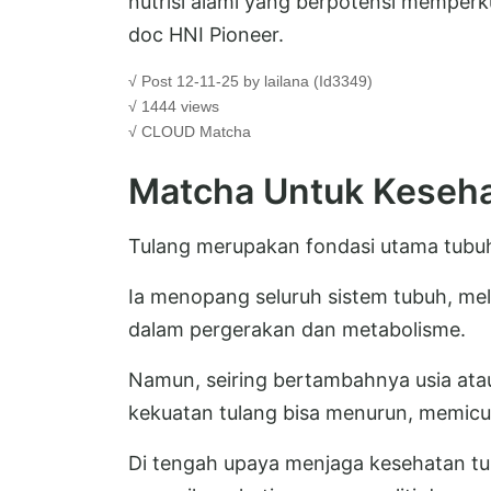
nutrisi alami yang berpotensi memperk
doc HNI Pioneer.
√ Post 12-11-25 by lailana (Id3349)
√ 1444 views
√ CLOUD
Matcha
Matcha Untuk Keseha
Tulang merupakan fondasi utama tubu
Ia menopang seluruh sistem tubuh, meli
dalam pergerakan dan metabolisme.
Namun, seiring bertambahnya usia ata
kekuatan tulang bisa menurun, memicu 
Di tengah upaya menjaga kesehatan tul