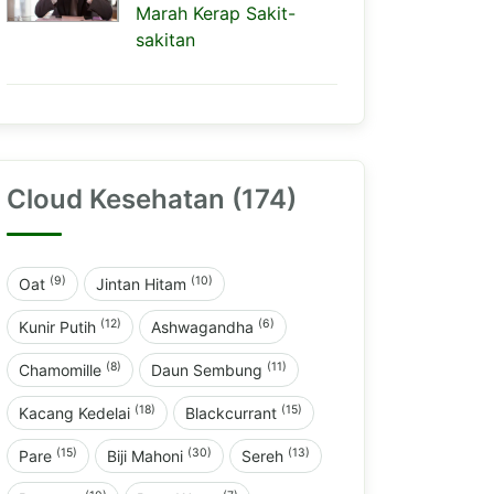
Marah Kerap Sakit-
sakitan
Cloud Kesehatan (174)
(9)
(10)
Oat
Jintan Hitam
(12)
(6)
Kunir Putih
Ashwagandha
(8)
(11)
Chamomille
Daun Sembung
(18)
(15)
Kacang Kedelai
Blackcurrant
(15)
(30)
(13)
Pare
Biji Mahoni
Sereh