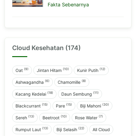
Fakta Sebenarnya
Cloud Kesehatan (174)
(9)
(10)
(12)
Oat
Jintan Hitam
Kunir Putih
(6)
(8)
Ashwagandha
Chamomille
(18)
(11)
Kacang Kedelai
Daun Sembung
(15)
(15)
(30)
Blackcurrant
Pare
Biji Mahoni
(13)
(10)
(7)
Sereh
Beetroot
Rose Water
(13)
(22)
Rumput Laut
Biji Selasih
All Cloud