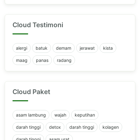
Cloud Testimoni
alergi
batuk
demam
jerawat
kista
maag
panas
radang
Cloud Paket
asam lambung
wajah
keputihan
darah tinggi
detox
darah tinggi
kolagen
darah tinggi
asam urat