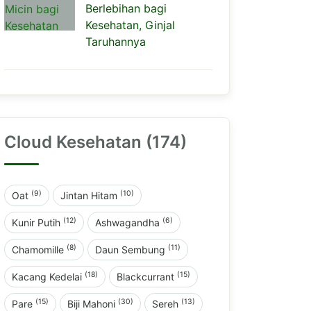
Berlebihan bagi
Kesehatan, Ginjal
Taruhannya
Cloud Kesehatan (174)
(9)
(10)
Oat
Jintan Hitam
(12)
(6)
Kunir Putih
Ashwagandha
(8)
(11)
Chamomille
Daun Sembung
(18)
(15)
Kacang Kedelai
Blackcurrant
(15)
(30)
(13)
Pare
Biji Mahoni
Sereh