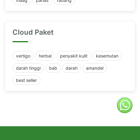
maag
panas
radang
Cloud Paket
vertigo
herbal
penyakit kulit
kesemutan
darah tinggi
bab
darah
amandel
best seller