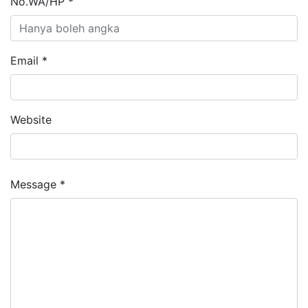
No.WA/HP *
Email *
Website
Message *