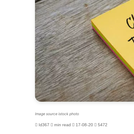
Image source istock photo
Id367
min read
17-08-20
5472