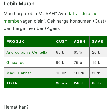
Lebih Murah
Mau harga lebih MURAH? Ayo
daftar dulu jadi
member
/agen disini. Cek harga konsumen (Cust)
dan harga member (Agen):
PRODUK
CUST
AGEN
SAVE
Andrographis Centella
85rb
65rb
20rb
Ginextrac
90rb
75rb
15rb
Madu Habbat
130rb
100rb
30rb
TOTAL
305rb
240rb
65rb
Hemat kan?