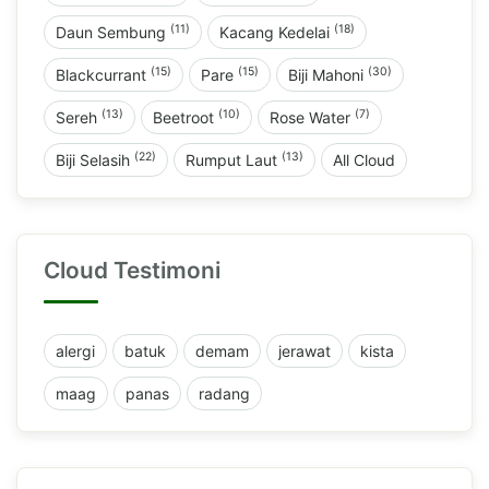
(11)
(18)
Daun Sembung
Kacang Kedelai
(15)
(15)
(30)
Blackcurrant
Pare
Biji Mahoni
(13)
(10)
(7)
Sereh
Beetroot
Rose Water
(22)
(13)
Biji Selasih
Rumput Laut
All Cloud
Cloud Testimoni
alergi
batuk
demam
jerawat
kista
maag
panas
radang